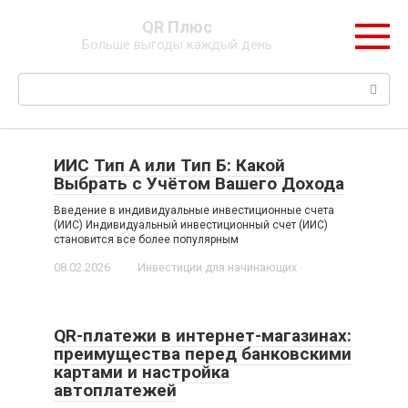
Перейти
QR Плюс
к
Больше выгоды каждый день
контенту
Поиск:
ИИС Тип А или Тип Б: Какой
Выбрать с Учётом Вашего Дохода
Введение в индивидуальные инвестиционные счета
(ИИС) Индивидуальный инвестиционный счет (ИИС)
становится все более популярным
08.02.2026
Инвестиции для начинающих
QR-платежи в интернет-магазинах:
преимущества перед банковскими
картами и настройка
автоплатежей