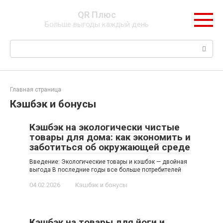
Перейти
QR Плюс
к
Больше выгоды каждый день
контенту
Поиск:
Главная страница
Кэшбэк и бонусы
Кэшбэк на экологически чистые
товары для дома: как экономить и
заботиться об окружающей среде
Введение: Экологические товары и кэшбэк — двойная
выгода В последние годы все больше потребителей
04.02.2026
Кэшбэк и бонусы
Кэшбэк на товары для йоги и