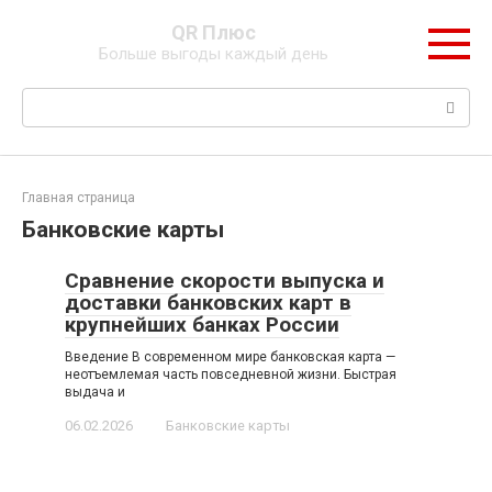
Перейти
QR Плюс
к
Больше выгоды каждый день
контенту
Поиск:
Главная страница
Банковские карты
Сравнение скорости выпуска и
доставки банковских карт в
крупнейших банках России
Введение В современном мире банковская карта —
неотъемлемая часть повседневной жизни. Быстрая
выдача и
06.02.2026
Банковские карты