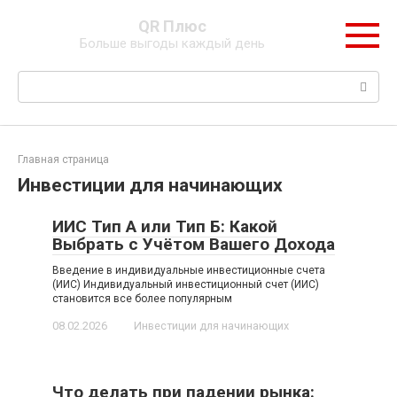
Перейти
QR Плюс
к
Больше выгоды каждый день
контенту
Поиск:
Главная страница
Инвестиции для начинающих
ИИС Тип А или Тип Б: Какой
Выбрать с Учётом Вашего Дохода
Введение в индивидуальные инвестиционные счета
(ИИС) Индивидуальный инвестиционный счет (ИИС)
становится все более популярным
08.02.2026
Инвестиции для начинающих
Что делать при падении рынка: