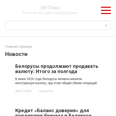
Перейти
QR Плюс
к
Больше выгоды каждый день
контенту
Поиск:
Главная страница
Новости
Белорусы продолжают продавать
валюту: Итого за полгода
В июне 2026 года белорусы активно меняли
иностранную валюту, при этом общий объем операций
08.07.2026
Новости
Кредит «Баланс доверия» для
поддержки бизнеса в Беларуси