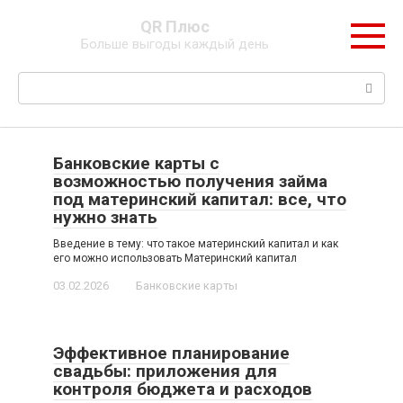
Перейти
QR Плюс
к
Больше выгоды каждый день
контенту
Поиск:
Банковские карты с
возможностью получения займа
под материнский капитал: все, что
нужно знать
Введение в тему: что такое материнский капитал и как
его можно использовать Материнский капитал
03.02.2026
Банковские карты
Эффективное планирование
свадьбы: приложения для
контроля бюджета и расходов