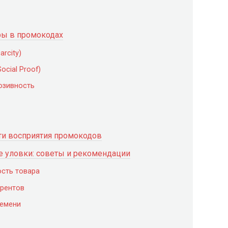
ры в промокодах
rcity)
ocial Proof)
юзивность
сти восприятия промокодов
е уловки: советы и рекомендации
ость товара
урентов
ремени