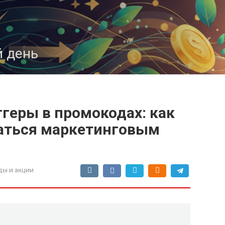
 день
геры в промокодах: как
даться маркетинговым
ы и акции