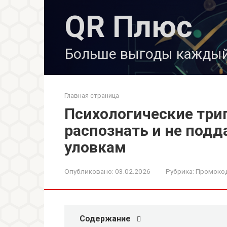
Перейти
QR Плюс
к
контенту
Больше выгоды каждый
Главная страница
Психологические триг
распознать и не под
уловкам
Опубликовано:
03.02.2026
Рубрика:
Промокод
Содержание