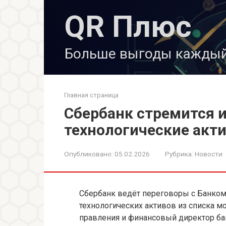
Перейти
QR Плюс
к
контенту
Больше выгоды каждый
Главная страница
Сбербанк стремится 
технологические акт
Опубликовано:
05.02.2026
Рубрика:
Новости
Сбербанк ведёт переговоры с Банком
технологических активов из списка м
правления и финансовый директор ба