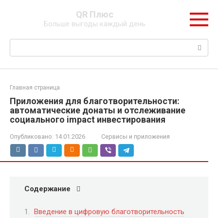
Перейти
QR Плюс
к
Больше выгоды каждый день
контенту
Поиск:
Главная страница
Приложения для благотворительности:
автоматические донаты и отслеживание
социального impact инвестирования
Опубликовано:
14.01.2026
Сервисы и приложения
Содержание
Введение в цифровую благотворительность