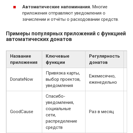
Автоматические напоминания.
Многие
приложения отправляют уведомления о
зачислении и отчёты о расходовании средств.
Примеры популярных приложений с функцией
автоматических донатов
Название
Ключевые
Регулярность
От
приложения
функции
донатов
вл
Привязка карты,
Ежемесячно,
Да
DonateNow
выбор проектов,
еженедельно
ин
уведомления
Спасибо-
уведомления,
По
социальные
от
GoodCause
Раз в месяц
сети,
ка
распределение
пр
средств