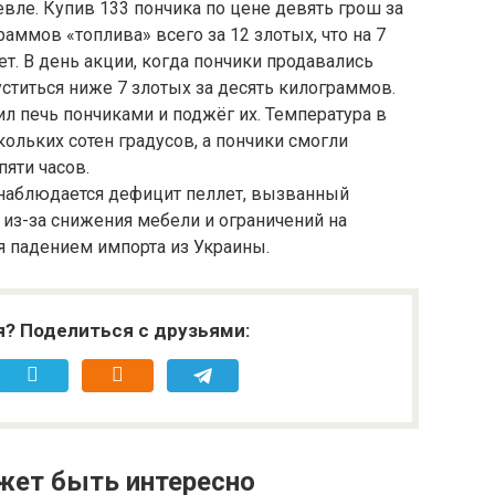
евле. Купив 133 пончика по цене девять грош за
раммов «топлива» всего за 12 злотых, что на 7
т. В день акции, когда пончики продавались
уститься ниже 7 злотых за десять килограммов.
л печь пончиками и поджёг их. Температура в
ольких сотен градусов, а пончики смогли
пяти часов.
 наблюдается дефицит пеллет, вызванный
 из-за снижения мебели и ограничений на
ся падением импорта из Украины.
я? Поделиться с друзьями:
жет быть интересно