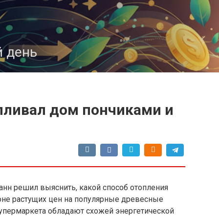
 день
пливал дом пончиками и
нн решил выяснить, какой способ отопления
оне растущих цен на популярные древесные
 супермаркета обладают схожей энергетической