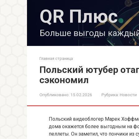
Перейти
QR Плюс
к
контенту
Больше выгоды каждый
Главная страница
Польский ютубер ота
сэкономил
Опубликовано:
15.02.2026
Рубрика:
Новости
Польский видеоблогер Марек Хоффма
дома окажется более выгодным на ф
пеллеты. Он заметил, что пончики из