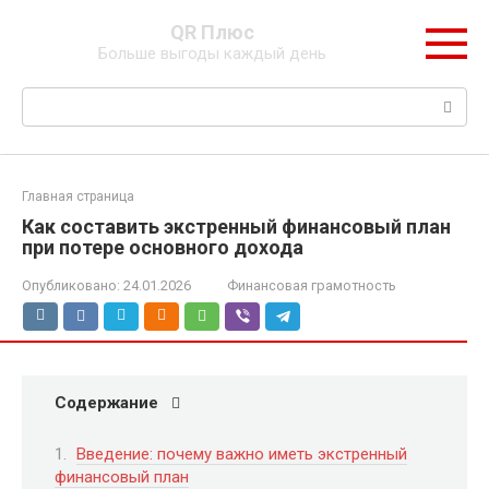
Перейти
QR Плюс
к
Больше выгоды каждый день
контенту
Поиск:
Главная страница
Как составить экстренный финансовый план
при потере основного дохода
Опубликовано:
24.01.2026
Финансовая грамотность
Содержание
Введение: почему важно иметь экстренный
финансовый план