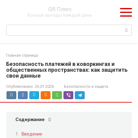
Перейти
QR Плюс
к
Больше выгоды каждый день
контенту
Поиск:
Главная страница
Безопасность платежей в коворкингах и
общественных пространствах: как защитить
свои данные
Опубликовано:
26.01.2026
Безопасность и защита
Содержание
Введение