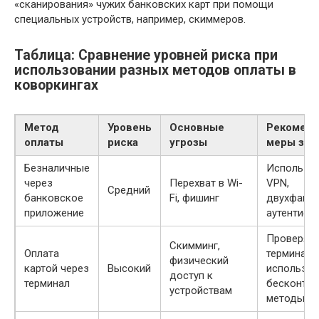
«сканирования» чужих банковских карт при помощи
специальных устройств, например, скиммеров.
Таблица: Сравнение уровней риска при
использовании разных методов оплаты в
коворкингах
Метод
Уровень
Основные
Рекомен
оплаты
риска
угрозы
меры за
Безналичные
Использо
через
Перехват в Wi-
VPN,
Средний
банковское
Fi, фишинг
двухфакт
приложение
аутентиф
Проверят
Скимминг,
Оплата
терминал,
физический
картой через
Высокий
использов
доступ к
терминал
бесконта
устройствам
методы