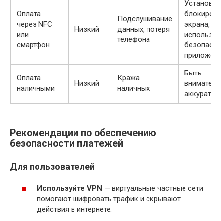
Установит
Оплата
блокировк
Подслушивание
через NFC
экрана,
Низкий
данных, потеря
или
использов
телефона
смартфон
безопасн
приложен
Быть
Оплата
Кража
Низкий
вниматель
наличными
наличных
аккуратн
Рекомендации по обеспечению
безопасности платежей
Для пользователей
Используйте VPN
— виртуальные частные сети
помогают шифровать трафик и скрывают
действия в интернете.